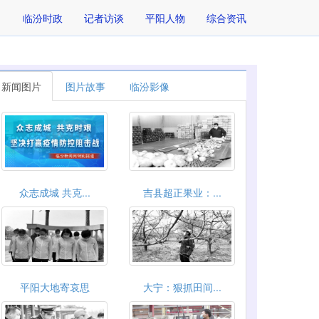
临汾时政
记者访谈
平阳人物
综合资讯
新闻图片
图片故事
临汾影像
众志成城 共克...
吉县超正果业：...
平阳大地寄哀思
大宁：狠抓田间...