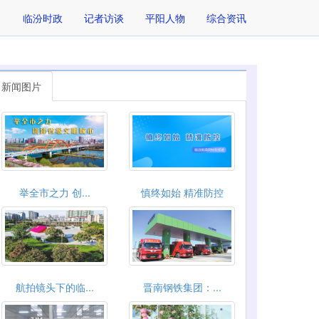
临汾时政
记者访谈
平阳人物
综合资讯
新闻图片
举全市之力 创...
慎终如始 精准防控
航拍镜头下的临...
晋南钢铁集团：...