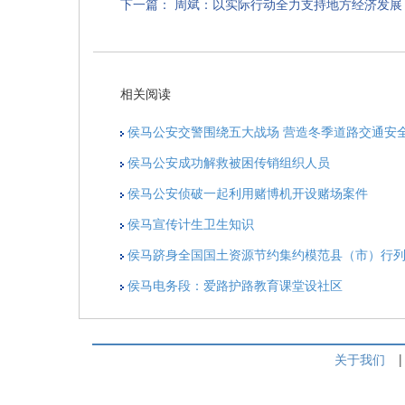
下一篇：
周斌：以实际行动全力支持地方经济发展
相关阅读
侯马公安交警围绕五大战场 营造冬季道路交通安
侯马公安成功解救被困传销组织人员
侯马公安侦破一起利用赌博机开设赌场案件
侯马宣传计生卫生知识
侯马跻身全国国土资源节约集约模范县（市）行
侯马电务段：爱路护路教育课堂设社区
关于我们
|