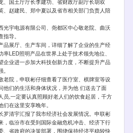
龙、国土厅厅长李建功、省财政厅副厅长胡双
英、赵建民、郑中夏以及省市相关部门负责人陪
西光宇电源有限公司、尧都区中心敬老院、曲沃
查指导。
产品展厅、生产车间，详细了解了企业的生产经
功率LED照明产品在世界上处于技术领先地位、
望企业进一步加大科技创新力度，不断提升产品
强。
敬老院，申联彬仔细查看了医疗室、棋牌室等设
问他们的生活和身体状况，并为他 们送去了面
人员,一定要认真照顾好老人们的饮食起居，千方
他们在这里安享晚年。
长罗清宇汇报了我市经济社会发展情况。申联彬
来，临汾市在受到国际金融危机冲击、经济下行
委、省政府的决策部署，围绕保持经济平稳较快