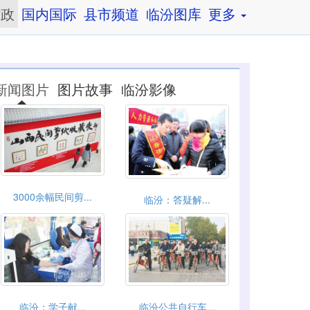
时政
国内国际
县市频道
临汾图库
更多
新闻图片
图片故事
临汾影像
3000余幅民间剪...
临汾：答疑解...
临汾：学子献...
临汾公共自行车...