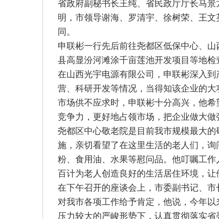
省政府副秘书长王纯、省民政厅厅长马景
明，市领导谢海、罗清宇、徐树荣、王文
同。
申联彬一行先后前往尧都区低保中心、山
县高显汾河滩涂千亩莲池开发项目等地检
在山西光宇电源有限公司，申联彬深入到
营、科研开发等情况，当得知该企业的大
市场供不应求时，申联彬十分高兴，他希
竞争力，更好地占领市场，把企业做大做
尧都区中心敬老院是目前我市规模最大的
施，亲切看望了在这里生活的老人们，询
粉、食用油、水果等慰问品。他叮嘱工作
百计为老人创造良好的生活居住环境，让
在下午召开的座谈会上，市委副书记、市
对我市各项工作给予肯定，他说，今年以
压力较大的严峻形势下，认真贯彻落实省