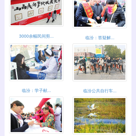
3000余幅民间剪...
临汾：答疑解...
临汾：学子献...
临汾公共自行车...