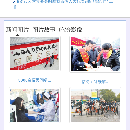
临汾市人大常委会组织我市省人大代表调研脱贫攻坚工
作
新闻图片
图片故事
临汾影像
3000余幅民间剪...
临汾：答疑解...