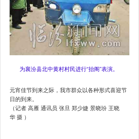
为襄汾县北中黄村村民进行“抬阁”表演。
元宵佳节到来之际，我市群众以各种形式喜迎节
日的到来。
（记者 高雁 通讯员 张旦 郑少婕 景晓玢 王晓
华 摄 ）