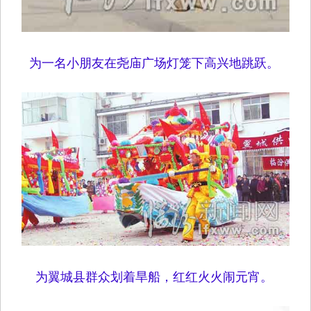
为一名小朋友在尧庙广场灯笼下高兴地跳跃。
为翼城县群众划着旱船，红红火火闹元宵。