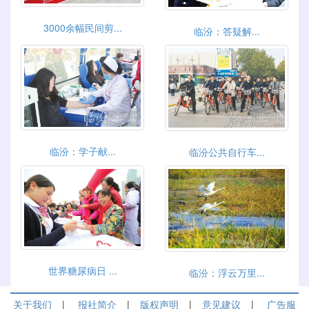
3000余幅民间剪...
临汾：答疑解...
临汾：学子献...
临汾公共自行车...
世界糖尿病日 ...
临汾：浮云万里...
关于我们
|
报社简介
|
版权声明
|
意见建议
|
广告服