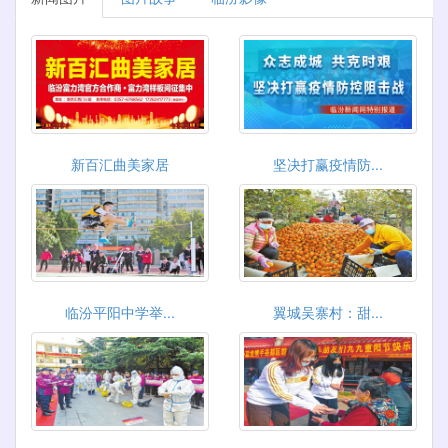
新百汇曲美家居
坚决打赢疫情防...
临汾平阳中学举...
翼城吴寨村：甜...