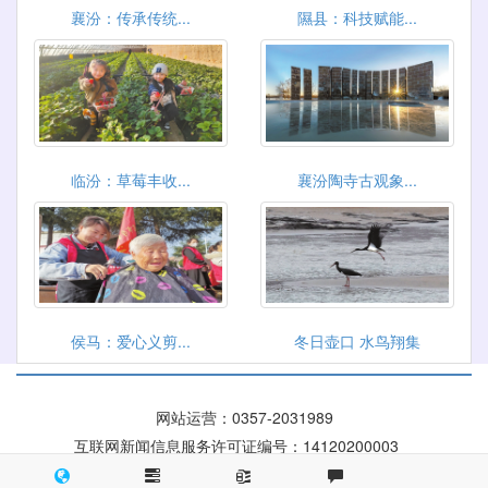
襄汾：传承传统...
隰县：科技赋能...
临汾：草莓丰收...
襄汾陶寺古观象...
侯马：爱心义剪...
冬日壶口 水鸟翔集
网站运营：
0357-2031989
互联网新闻信息服务许可证编号：14120200003
晋ICP备 09004084号