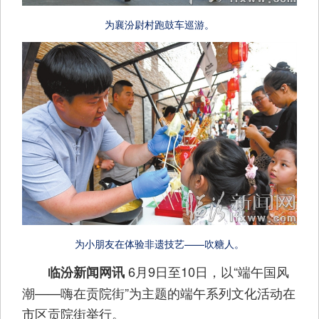
为襄汾尉村跑鼓车巡游。
为小朋友在体验非遗技艺——吹糖人。
6月9日至10日，以“端午国风
临汾新闻网讯
潮——嗨在贡院街”为主题的端午系列文化活动在
市区贡院街举行。