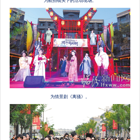
为情景剧《离骚》。