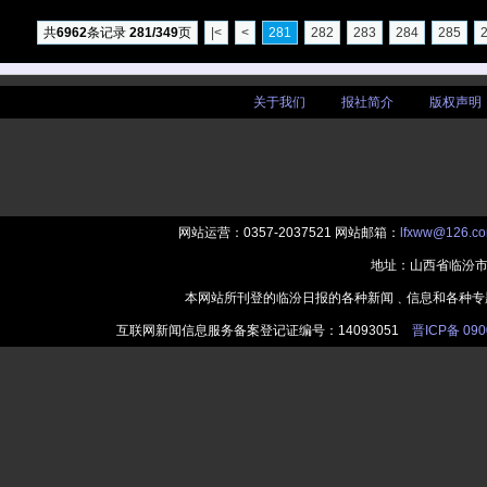
共
6962
条记录
281/349
页
|<
<
281
282
283
284
285
关于我们
|
报社简介
|
版权声明
网站运营：0357-2037521 网站邮箱：
lfxww@126.c
地址：山西省临汾市
本网站所刊登的临汾日报的各种新闻﹑信息和各种专
互联网新闻信息服务备案登记证编号：14093051
晋ICP备 090