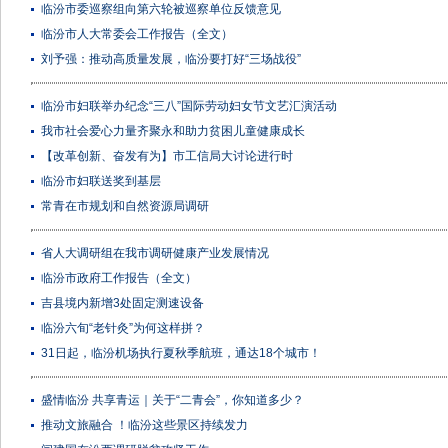
临汾市委巡察组向第六轮被巡察单位反馈意见
临汾市人大常委会工作报告（全文）
刘予强：推动高质量发展，临汾要打好“三场战役”
临汾市妇联举办纪念“三八”国际劳动妇女节文艺汇演活动
我市社会爱心力量齐聚永和助力贫困儿童健康成长
【改革创新、奋发有为】市工信局大讨论进行时
临汾市妇联送奖到基层
常青在市规划和自然资源局调研
省人大调研组在我市调研健康产业发展情况
临汾市政府工作报告（全文）
吉县境内新增3处固定测速设备
临汾六旬“老针灸”为何这样拼？
31日起，临汾机场执行夏秋季航班，通达18个城市！
盛情临汾 共享青运｜关于“二青会”，你知道多少？
推动文旅融合 ！临汾这些景区持续发力