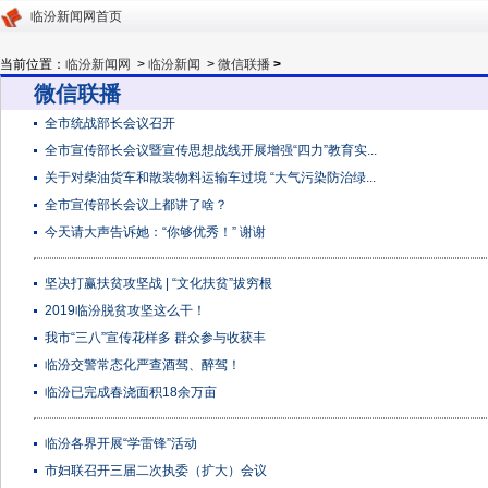
临汾新闻网首页
当前位置：
临汾新闻网
>
临汾新闻
>
微信联播
>
微信联播
全市统战部长会议召开
全市宣传部长会议暨宣传思想战线开展增强“四力”教育实...
关于对柴油货车和散装物料运输车过境 “大气污染防治绿...
全市宣传部长会议上都讲了啥？
今天请大声告诉她：“你够优秀！” 谢谢
坚决打赢扶贫攻坚战 | “文化扶贫”拔穷根
2019临汾脱贫攻坚这么干！
我市“三八”宣传花样多 群众参与收获丰
临汾交警常态化严查酒驾、醉驾！
临汾已完成春浇面积18余万亩
临汾各界开展“学雷锋”活动
市妇联召开三届二次执委（扩大）会议