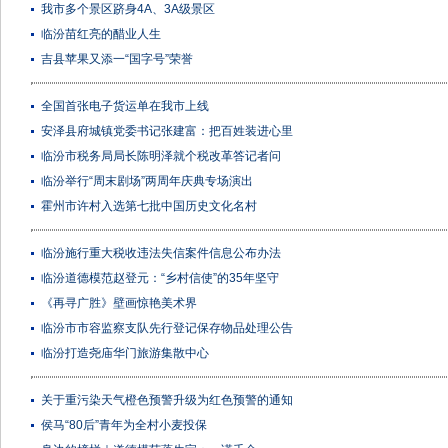
我市多个景区跻身4A、3A级景区
临汾苗红亮的醋业人生
吉县苹果又添一“国字号”荣誉
全国首张电子货运单在我市上线
安泽县府城镇党委书记张建富：把百姓装进心里
临汾市税务局局长陈明泽就个税改革答记者问
临汾举行“周末剧场”两周年庆典专场演出
霍州市许村入选第七批中国历史文化名村
临汾施行重大税收违法失信案件信息公布办法
临汾道德模范赵登元：“乡村信使”的35年坚守
《再寻广胜》壁画惊艳美术界
临汾市市容监察支队先行登记保存物品处理公告
临汾打造尧庙华门旅游集散中心
关于重污染天气橙色预警升级为红色预警的通知
侯马“80后”青年为全村小麦投保