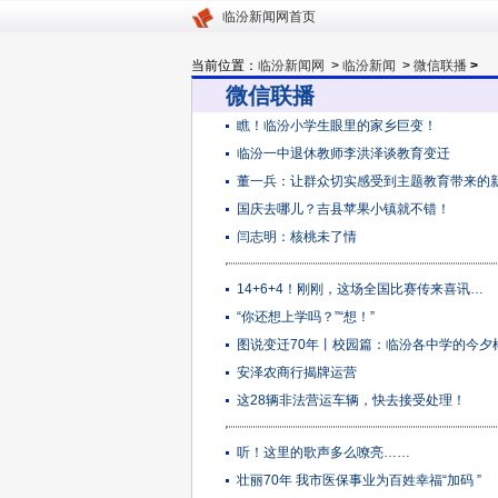
临汾新闻网首页
当前位置：
临汾新闻网
>
临汾新闻
>
微信联播
>
微信联播
瞧！临汾小学生眼里的家乡巨变！
临汾一中退休教师李洪泽谈教育变迁
董一兵：让群众切实感受到主题教育带来的
国庆去哪儿？吉县苹果小镇就不错！
闫志明：核桃未了情
14+6+4！刚刚，这场全国比赛传来喜讯…
“你还想上学吗？”“想！”
图说变迁70年丨校园篇：临汾各中学的今夕
安泽农商行揭牌运营
这28辆非法营运车辆，快去接受处理！
听！这里的歌声多么嘹亮……
壮丽70年 我市医保事业为百姓幸福“加码 ”