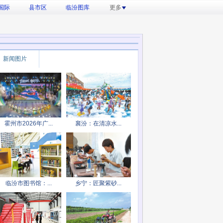
国际
县市区
临汾图库
更多
新闻图片
霍州市2026年广...
襄汾：在清凉水...
临汾市图书馆：...
乡宁：匠聚紫砂...