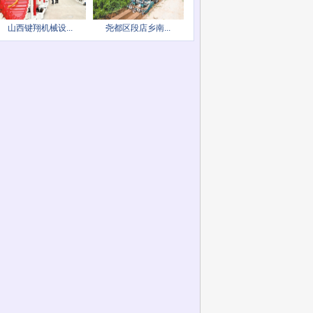
山西键翔机械设...
尧都区段店乡南...