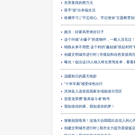
失而复得的两万元
双手“按”出幸福生活
收藏学习 | “不忘初心、牢记使命”主题教育知识
曲沃：好家风带来好日子
这个叫做“火镰子”的老物件，一般人没见过
销路从来不用愁 这个村的“鑫姑娘”鼓起村民“
创建文明城市进行时 | 市规划和自然资源局
曝光！临汾这19人纳入终生禁驾名单，看看
温暖秋日的露天电影
“十米车厢”感受绿色出行
洪洞县入选首批国家全域旅游示范区
贺星龙荣膺“最美奋斗者”称号
我知道你的痛，我知道你的梦！
致敬祖国母亲！这场大合唱唱出农信人的心
创建文明城市进行时 | 我市全力提升星级饭