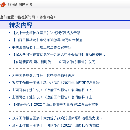
临汾新闻网首页
当前位置：
临汾新闻网
>
转发内容
>
转发内容
【六中全会精神在基层】“小积分”激活大干劲
【山西日报社论】牢记领袖教导 续写时代新篇
中共山西省委十二届三次全体会议举行
【深入学习宣传贯彻党的十九届六中全会精神】推动国资国...
【奋进新征程 建功新时代——省“两会”特别报道】以高...
为中国冬奥健儿加油，这些赛事值得关注
政府工作报告图解丨稳中求“晋”！2021年山西GDP总量跨...
山西两会｜涨知识！《政府工作报告》名词解释（下）
山西两会｜涨知识！《政府工作报告》名词解释（上）
【图解•两会】2022年山西将集中力量办好12件民生实事
政府工作报告图解丨大力提升政府治理体系和治理能力现代...
政府工作报告图解丨与时俱“晋”！2022年山西10个方面绘...