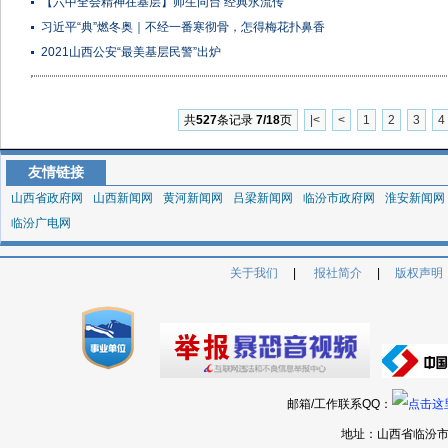
【六中全会精神在基层】师生同台 经典永流传
习近平“典”燃冬奥｜不经一番寒彻骨，怎得梅花扑鼻香
2021山西公安“最美基层民警”出炉
共
527
条记录
7/18
页
|<
<
1
2
3
4
友情链接
山西省政府网
山西新闻网
黄河新闻网
吕梁新闻网
临汾市政府网
淮安新闻网
临汾广电网
关于我们
|
报社简介
|
版权声明
邮箱/工作联系QQ：
地址：山西省临汾市