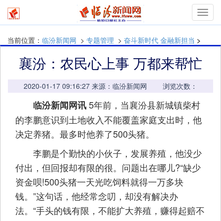
mymn
当前位置：
临汾新闻网
>
专题管理
>
奋斗新时代 金融新担当
>
襄汾：农民心上事 万都来帮忙
2020-01-17 09:16:27 来源：临汾新闻网 浏览次数：
5年前，当襄汾县新城镇柴村
临汾新闻网讯
的李鹏意识到土地收入不能覆盖家庭支出时，他
决定养猪。最多时他养了500头猪。
李鹏是个勤快的小伙子，发展养殖，他没少
付出，但回报却有限的很。问题出在哪儿?“缺少
资金呗!500头猪一天光吃饲料就得一万多块
钱。”这句话，他经常念叨，却没有解决办
法。“手头的钱有限，不能扩大养殖，赚得起赔不