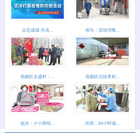
众志成城 共克...
侯马：流动消毒...
尧都区永盛村：...
尧都区北练李村...
临汾：小小剪纸...
洪洞：24小时值...