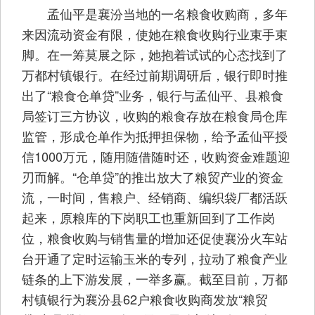
孟仙平是襄汾当地的一名粮食收购商，多年
来因流动资金有限，使她在粮食收购行业束手束
脚。在一筹莫展之际，她抱着试试的心态找到了
万都村镇银行。在经过前期调研后，银行即时推
出了“粮食仓单贷”业务，银行与孟仙平、县粮食
局签订三方协议，收购的粮食存放在粮食局仓库
监管，形成仓单作为抵押担保物，给予孟仙平授
信1000万元，随用随借随时还，收购资金难题迎
刃而解。“仓单贷”的推出放大了粮贸产业的资金
流，一时间，售粮户、经销商、编织袋厂都活跃
起来，原粮库的下岗职工也重新回到了工作岗
位，粮食收购与销售量的增加还促使襄汾火车站
台开通了定时运输玉米的专列，拉动了粮食产业
链条的上下游发展，一举多赢。截至目前，万都
村镇银行为襄汾县62户粮食收购商发放“粮贸