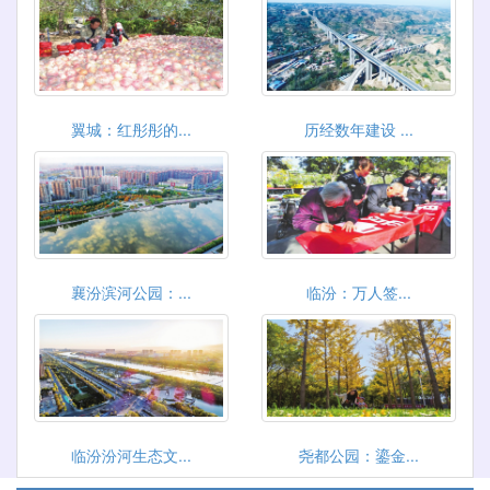
翼城：红彤彤的...
历经数年建设 ...
襄汾滨河公园：...
临汾：万人签...
临汾汾河生态文...
尧都公园：鎏金...