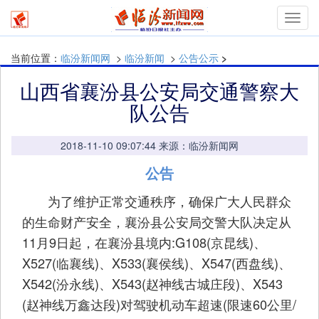
Toggl
navig
当前位置：
临汾新闻网
>
临汾新闻
>
公告公示
>
山西省襄汾县公安局交通警察大
队公告
2018-11-10 09:07:44 来源：临汾新闻网
公告
为了维护正常交通秩序，确保广大人民群众
的生命财产安全，襄汾县公安局交警大队决定从
11月9日起，在襄汾县境内:G108(京昆线)、
X527(临襄线)、X533(襄侯线)、X547(西盘线)、
X542(汾永线)、X543(赵神线古城庄段)、X543
(赵神线万鑫达段)对驾驶机动车超速(限速60公里/