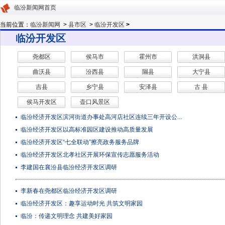
临汾新闻网首页
当前位置：
临汾新闻网
>
县市区
>
临汾开发区
>
临汾开发区
尧都区
侯马市
霍州市
洪洞县
曲沃县
汾西县
隰县
大宁县
吉县
乡宁县
安泽县
古 县
侯马开发区
壶口风景区
临汾经济开发区滨河街道办事处高河店社区连续三年开设公...
临汾经济开发区以高标准园区建设推动高质量发展
临汾经济开发区“七全联动”擦亮政务服务品牌
临汾经济开发区北孝社区开展环保宣传志愿服务活动
李建国在襄汾县临汾经济开发区调研
李新春在尧都区临汾经济开发区调研
临汾经济开发区：趣享运动时光 共筑文明家园
​临汾：传递文明理念 共建美好家园