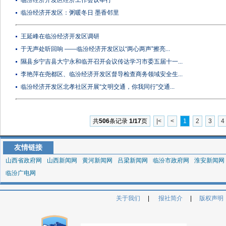
临汾经济开发区经济工作会议举行
临汾经济开发区：粥暖冬日 墨香邻里
王延峰在临汾经济开发区调研
于无声处听回响 ——临汾经济开发区以“两心两声”擦亮...
隰县乡宁吉县大宁永和临开召开会议传达学习市委五届十一...
李艳萍在尧都区、临汾经济开发区督导检查商务领域安全生...
临汾经济开发区北孝社区开展“文明交通，你我同行”交通...
共
506
条记录
1/17
页
|<
<
1
2
3
4
友情链接
山西省政府网
山西新闻网
黄河新闻网
吕梁新闻网
临汾市政府网
淮安新闻网
临汾广电网
关于我们
|
报社简介
|
版权声明