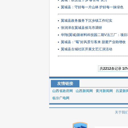
翼城：农技送下乡 春管有“良方”
翼城县：守好每一片山林 护好每一抹绿色
翼城县政务服务下沉乡镇工作纪实
张润泽在翼城县侯马市调研
华翔(翼城)新材料科技园二期V法三厂：项目
翼城县：“莓”好风景引客来 甜蜜产业助增收
翼城县古城社区开展文艺汇演活动
共
2212
条记录
1/7
友情链接
山西省政府网
山西新闻网
黄河新闻网
吕梁新
临汾广电网
关于我