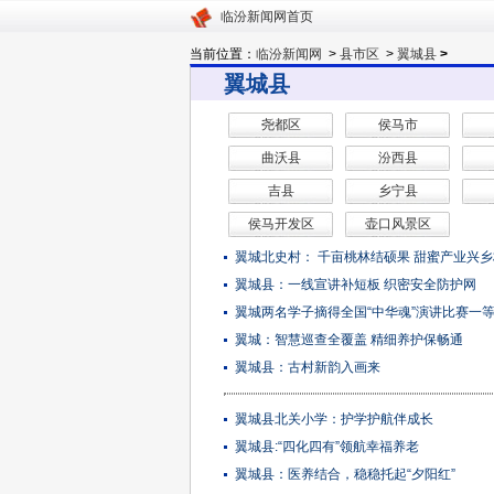
临汾新闻网首页
当前位置：
临汾新闻网
>
县市区
>
翼城县
>
翼城县
尧都区
侯马市
曲沃县
汾西县
吉县
乡宁县
侯马开发区
壶口风景区
翼城北史村： 千亩桃林结硕果 甜蜜产业兴乡
翼城县：一线宣讲补短板 织密安全防护网
翼城两名学子摘得全国“中华魂”演讲比赛一
翼城：智慧巡查全覆盖 精细养护保畅通
翼城县：古村新韵入画来
翼城县北关小学：护学护航伴成长
翼城县:“四化四有”领航幸福养老
翼城县：医养结合，稳稳托起“夕阳红”