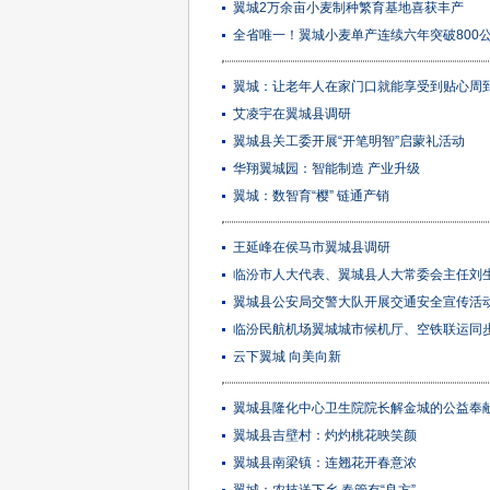
翼城2万余亩小麦制种繁育基地喜获丰产
全省唯一！翼城小麦单产连续六年突破800
翼城：让老年人在家门口就能享受到贴心周
艾凌宇在翼城县调研
翼城县关工委开展“开笔明智”启蒙礼活动
华翔翼城园：智能制造 产业升级
翼城：数智育“樱” 链通产销
王延峰在侯马市翼城县调研
临汾市人大代表、翼城县人大常委会主任刘生明
翼城县公安局交警大队开展交通安全宣传活
临汾民航机场翼城城市候机厅、空铁联运同
​云下翼城 向美向新
翼城县隆化中心卫生院院长解金城的公益奉
翼城县吉壁村：灼灼桃花映笑颜
翼城县南梁镇：连翘花开春意浓