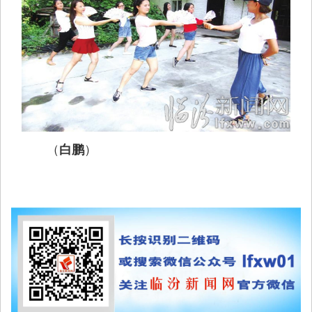
（
）
白鹏