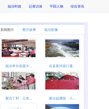
临汾时政
记者访谈
平阳人物
综合资讯
新闻图片
图片故事
临汾影像
临汾举办首届大...
吉县黄河壶口瀑...
襄汾丁村：土布...
襄汾赵康镇：小...