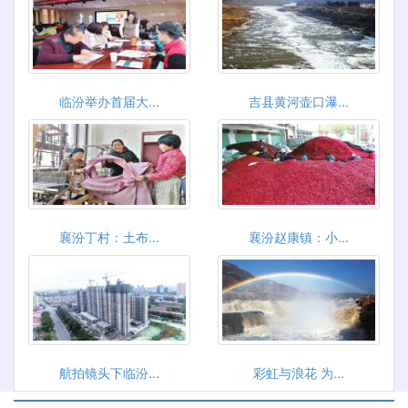
临汾举办首届大...
吉县黄河壶口瀑...
襄汾丁村：土布...
襄汾赵康镇：小...
航拍镜头下临汾...
彩虹与浪花 为...