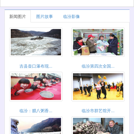
新闻图片
图片故事
临汾影像
吉县壶口瀑布现...
临汾第四次全国...
临汾：腊八粥香...
临汾市群艺馆开...