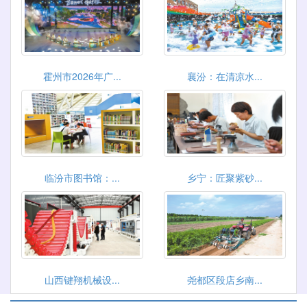
霍州市2026年广...
襄汾：在清凉水...
临汾市图书馆：...
乡宁：匠聚紫砂...
山西键翔机械设...
尧都区段店乡南...