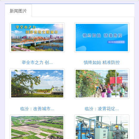
新闻图片
举全市之力 创...
慎终如始 精准防控
临汾：改善城市...
临汾：凌霄花绽...