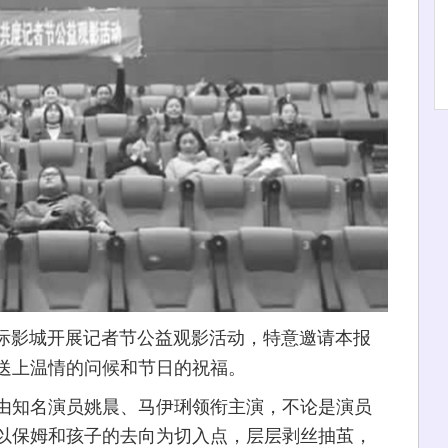
国际影城开展记者节公益观影活动，特意邀请本报
送上温情的问候和节日的祝福。
知名演员姚晨、马伊琍领衔主演，不论是演员
以保姆和孩子的去向为切入点，层层剥丝抽茧，