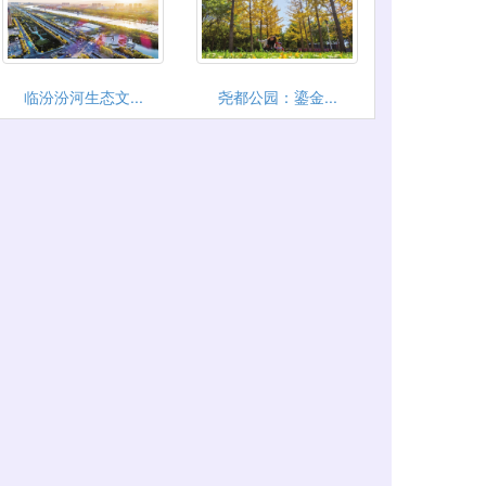
临汾汾河生态文...
尧都公园：鎏金...