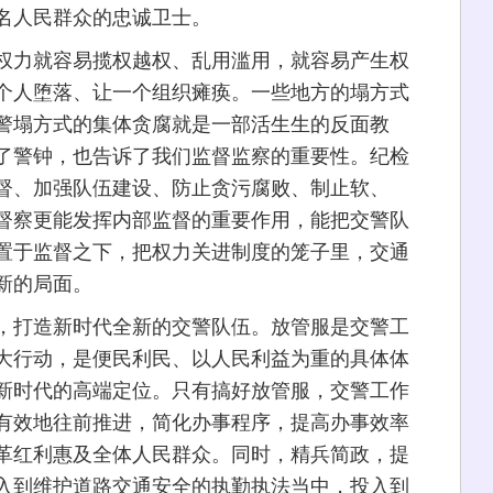
名人民群众的忠诚卫士。
力就容易揽权越权、乱用滥用，就容易产生权
个人堕落、让一个组织瘫痪。一些地方的塌方式
警塌方式的集体贪腐就是一部活生生的反面教
了警钟，也告诉了我们监督监察的重要性。纪检
督、加强队伍建设、防止贪污腐败、制止软、
督察更能发挥内部监督的重要作用，能把交警队
置于监督之下，把权力关进制度的笼子里，交通
新的局面。
打造新时代全新的交警队伍。放管服是交警工
大行动，是便民利民、以人民利益为重的具体体
新时代的高端定位。只有搞好放管服，交警工作
有效地往前推进，简化办事程序，提高办事效率
革红利惠及全体人民群众。同时，精兵简政，提
入到维护道路交通安全的执勤执法当中，投入到