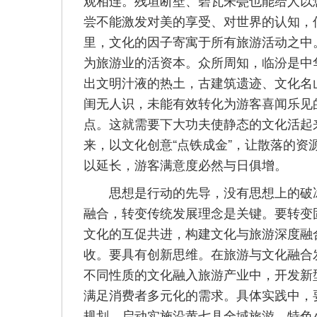
观相连。残垣断壁、碧瓦朱甍也能给人以
尝不能激发对美的享受、对世界的认知，
里，文化的因子寄寓于所有旅游活动之中
为旅游业的活资本。众所周知，临汾是中
出文明汁液的热土，古建筑遗迹、文化名
闺无人识，未能有效转化为游客喜闻乐见
点。这就需要下大功夫使静态的文化活起
来，以文化创意“点铁成金”，让散落的
以延长，游客满意度必然与日俱增。
思想是行动的先导，没有思想上的破冰
融合，转变传统发展理念是关键。要转变
文化的互促共进，构建文化与旅游深度融
收。要具有创新思维。在旅游与文化融合
不同性质的文化融入旅游产业中，开发新
满足消费者多元化的需求。具体实践中，
规划，启动实施沿黄七县全域旅游、特色