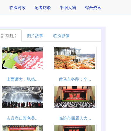
临汾时政
记者访谈
平阳人物
综合资讯
新闻图片
图片故事
临汾影像
山西师大：弘扬...
侯马车务段：全...
吉县壶口景色美...
临汾市四届人大...