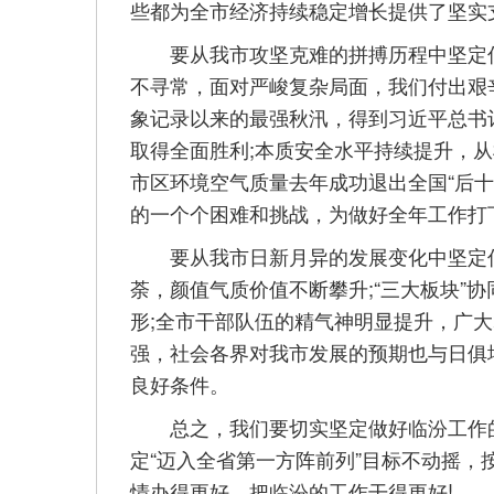
些都为全市经济持续稳定增长提供了坚实
要从我市攻坚克难的拼搏历程中坚定信
不寻常，面对严峻复杂局面，我们付出艰辛
象记录以来的最强秋汛，得到习近平总书记
取得全面胜利;本质安全水平持续提升，从
市区环境空气质量去年成功退出全国“后
的一个个困难和挑战，为做好全年工作打
要从我市日新月异的发展变化中坚定信心
荼，颜值气质价值不断攀升;“三大板块”
形;全市干部队伍的精气神明显提升，广
强，社会各界对我市发展的预期也与日俱
良好条件。
总之，我们要切实坚定做好临汾工作的
定“迈入全省第一方阵前列”目标不动摇
情办得更好、把临汾的工作干得更好!