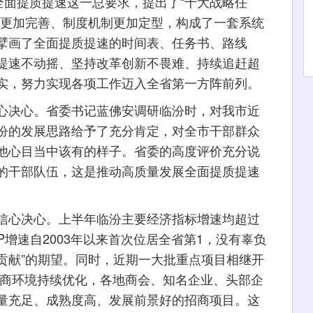
全面提质提速这一总要求，提出了“十大战略任
措更加完善、制度机制更加定型，构成了一套系统
擘画了全面提质提速的时间表、任务书、路线
提速不动摇、坚持改革创新不畏难、持续追赶超
实，努力实现各项工作迈入全省第一方阵前列。
决心。省委书记蓝佛安调研临汾时，对我市近
汾的发展思路给予了充分肯定，对全市干部群众
他心目当中该有的样子。省委的高度评价充分说
的干部队伍，这是推动高质量发展全面提质提速
心决心。上半年临汾主要经济指标增速均超过
P增速自2003年以来首次位居全省第1，没有辜负
作贡献”的期望。同时，近期一大批重点项目相继开
营商环境持续优化，各地商会、知名企业、头部企
量充足、成熟度高、发展前景好的招商项目。这