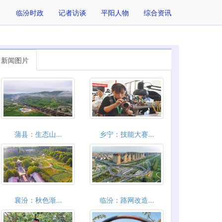
临汾时政
记者访谈
平阳人物
综合资讯
新闻图片
​蒲县：生态山...
乡宁：技能大赛...
襄汾：秋色渐...
临汾：路网改造...