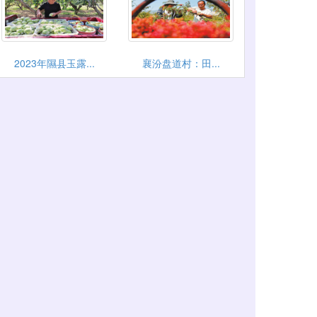
2023年隰县玉露...
襄汾盘道村：田...