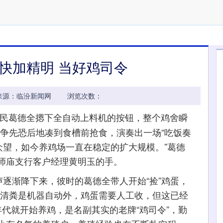
快加精明 当好鸡司令
17:42 来源：临汾新闻网 浏览次数：
民葛德全摁下全自动上料机的按钮，整个鸡舍瞬
蛋鸡争先恐后地凑到食槽前抢食，演奏出一场“吃饭奏
众望，如今养鸡场一直在稳定的扩大规模。”葛德
师庙支行客户经理黄明玉的手。
逐渐降下来，彼时的葛德全带人开始“捡”鸡蛋，
和清粪是机器自动外，鸡蛋需要人工收，但这已经
年代就开始养鸡，是名副其实的老牌“鸡司令”，勤