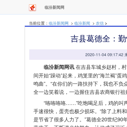
临汾新闻网
当前位置：
临汾新闻网
>
临汾新闻
>
农信
>
吉县葛德全：勤
2020-11-04 09:
在吉县车城乡赵村，村
临汾新闻网讯
间开始“躁动”起来，鸡笼里的“海兰褐”
鸣曲”。“在你们的一路扶持下，我也不负
全一边笑着说，一边握住吉县农商银行祖
“咯咯咯咯……”吃饱喝足后，鸡的叫声
手速很快，蛋壳也极少损坏。“除了上料
是节省了很多人力了。”葛德全20世纪90