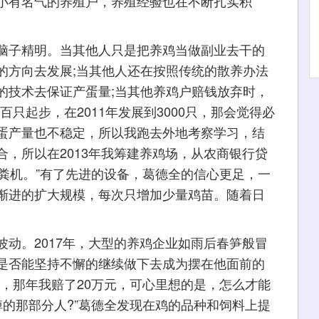
小有名气的养殖户，养殖经验也在不断扎实积
子精明。当其他人只是把养鸡当做副业去干的
的方向去发展;当其他人还在按照传统的散养办法
的技术去保证产蛋量;当其他养鸡户赔钱放弃时，
只起步，在2011年发展到3000只，那会觉得必
蛋产量也不稳定，所以我跑去外地考察学习，结
，所以在2013年我筹建养鸡场，从农商银行贷
粪机。”有了先进的设备，葛德全的信心更足，一
渐进的扩大规模，每次只增加少量鸡苗。随着日
。2017年，大型的养鸡企业如雨后春笋般冒
是否能坚持不懈的继续做下去成为摆在他面前的
，那年我赔了20万元，可心里想的是，怎么才能
的那部分人?”葛德全发现在鸡的品种和饲料上提