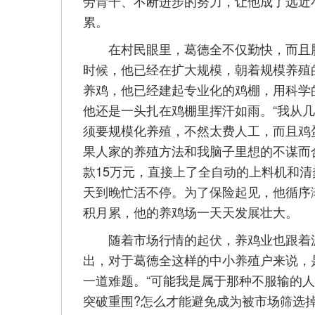
劳肯干、不断进步的努力，让他成了远近
累。
在村民眼里，葛德全不仅勤快，而且脑
时候，他已经在扩大规模，朝着规模养殖
养鸡，他已经建起专业化的鸡棚，用科学
他还是一头扎在鸡棚里挥汗如雨。“我从几百
须要规模化养殖，不然太费人工，而且鸡
果人家的养殖方法和我脑子里想的不谋而合
款15万元，直接上了全自动的上料机和清
天到晚忙活不停。为了保险起见，他循序
积月累，他的养鸡场一天天发展壮大。
随着市场行情的起伏，养鸡业也跟着波动
出，对于葛德全这样的中小养殖户来说，
一道难题。“可能我是属于那种不服输的人
突破重围?怎么才能避免成为被市场筛选掉