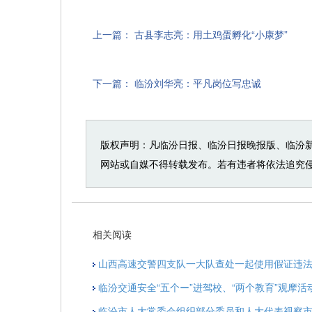
上一篇：
古县李志亮：用土鸡蛋孵化“小康梦”
下一篇：
临汾刘华亮：平凡岗位写忠诚
版权声明：凡临汾日报、临汾日报晚报版、临汾
网站或自媒不得转载发布。若有违者将依法追究
相关阅读
山西高速交警四支队一大队查处一起使用假证违
临汾交通安全“五个ー”进驾校、“两个教育”观摩活
临汾市人大常委会组织部分委员和人大代表视察市