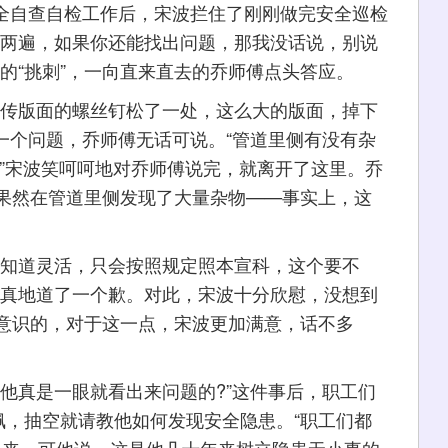
安全自查自检工作后，宋波拦住了刚刚做完安全巡检
了两遍，如果你还能找出问题，那我没话说，别说
的“挑刺”，一向直来直去的乔师傅点头答应。
传版面的螺丝钉松了一处，这么大的版面，掉下
一个问题，乔师傅无话可说。“管道里侧有没有杂
!”宋波笑呵呵地对乔师傅说完，就离开了这里。乔
果然在管道里侧发现了大量杂物——事实上，这
知道灵活，只会按照规定照本宣科，这个要不
真真地道了一个歉。对此，宋波十分欣慰，没想到
意识的，对于这一点，宋波更加满意，话不多
真是一眼就看出来问题的?”这件事后，职工们
佩，抽空就请教他如何发现安全隐患。“职工们都
出来，可他说，这是他几十年来树立隐患无小事的