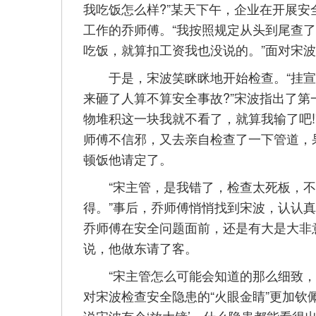
我吃饭怎么样?”某天下午，企业在开展
工作的乔师傅。“我按照规定从头到尾查
吃饭，就算扣工资我也没说的。”面对宋波
于是，宋波笑眯眯地开始检查。“挂宣
来砸了人算不算安全事故?”宋波指出了第
物堆积这一块我就不看了，就算我输了吧
师傅不信邪，又去亲自检查了一下管道，
顿饭他请定了。
“宋主管，是我错了，检查太死板，不
得。”事后，乔师傅悄悄找到宋波，认认
乔师傅在安全问题面前，还是有大是大非
说，他做东请了客。
“宋主管怎么可能会知道的那么细致，他
对宋波检查安全隐患的“火眼金睛”更加钦
说宋波有个‘放大镜’，什么隐患都能看得