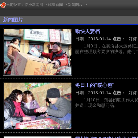
当前位置：
临汾新闻网
>
临汾新闻
>
新闻图片
>
新闻图片
勤快夫妻档
日期：2013-01-14
点击：
好评
1月9日，在襄汾县大运路汇
丽在整理顾客要发的快递。他们二人
冬日里的“暖心包”
日期：2013-01-14
点击：
好评
1月10日，蒲县妇联工作人
并送上现金和慰问品。