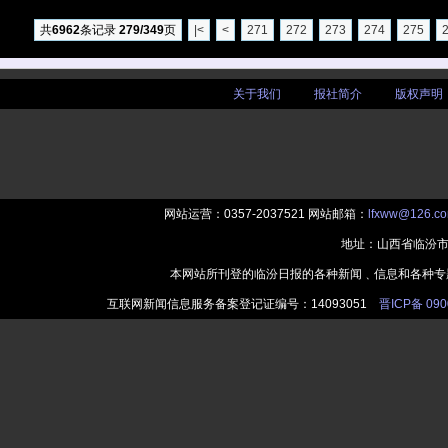
共
6962
条记录
279/349
页
|<
<
271
272
273
274
275
关于我们
|
报社简介
|
版权声明
网站运营：0357-2037521 网站邮箱：
lfxww@126.c
地址：山西省临汾市
本网站所刊登的临汾日报的各种新闻﹑信息和各种专
互联网新闻信息服务备案登记证编号：14093051
晋ICP备 090