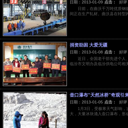
日期：2013-01-09
点击：
好评
日前，在曲沃千万吨优质钢
间正在生产轧材。曲沃县在转型跨越
捐资助困 大爱无疆
日期：2013-01-08
点击：
好评
近日，全国老干部先进个人、
临汾市文明办及临汾供电公司相关人
壶口瀑布“天然冰桥”奇观引
日期：2013-01-05
点击：
好评
1月3日，受极寒天气影响
大，大量冰块涌入壶口瀑布，形成