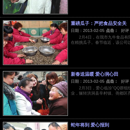
重磅瓜子：严把食品安全关
日期：2013-02-05
点击：
好评
2月4日，在我市九牛食品
在精挑瓜子。春节临近，该公司以为
新春送温暖 爱心润心田
日期：2013-02-05
点击：
好评
2月3日，爱心临汾”QQ群
业，辗转洪洞县辛村镇、尧都区乔
蛇年将到 爱心报到