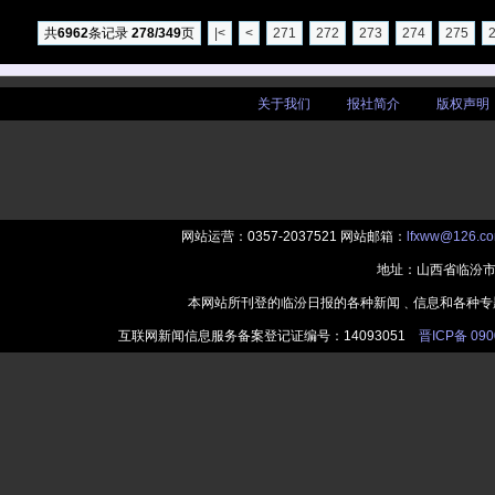
共
6962
条记录
278/349
页
|<
<
271
272
273
274
275
关于我们
|
报社简介
|
版权声明
网站运营：0357-2037521 网站邮箱：
lfxww@126.c
地址：山西省临汾市
本网站所刊登的临汾日报的各种新闻﹑信息和各种专
互联网新闻信息服务备案登记证编号：14093051
晋ICP备 090