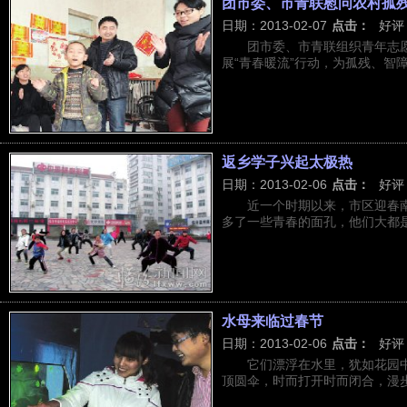
团市委、市青联慰问农村孤
日期：2013-02-07
点击：
好评
团市委、市青联组织青年志
展“青春暖流”行动，为孤残、智障、
返乡学子兴起太极热
日期：2013-02-06
点击：
好评
近一个时期以来，市区迎春
多了一些青春的面孔，他们大都是寒
水母来临过春节
日期：2013-02-06
点击：
好评
它们漂浮在水里，犹如花园
顶圆伞，时而打开时而闭合，漫步在