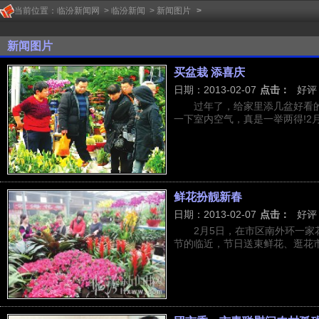
当前位置：
临汾新闻网
>
临汾新闻
>
新闻图片
>
新闻图片
买盆栽 添喜庆
日期：2013-02-07
点击：
好评
过年了，给家里添几盆好看
一下室内空气，真是一举两得!2月6
鲜花扮靓新春
日期：2013-02-07
点击：
好评
2月5日，在市区南外环一
节的临近，节日送束鲜花、逛花市已