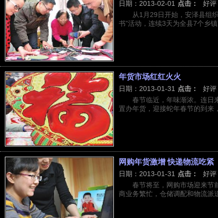
日期：2013-02-01
点击：
好评
从1月29日开始，安泽县组织
书”活动，连续3天为全县7个乡镇群
年货市场红红火火
日期：2013-01-31
点击：
好评
春节临近，年味渐浓。连日
置办年货，迎接蛇年春节的到来，市
网购年货激增 快递物流吃紧
日期：2013-01-31
点击：
好评
春节将至，网购市场迎来节
商业务繁忙，仓储调配和物流派送也