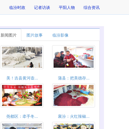
临汾时政
记者访谈
平阳人物
综合资讯
新闻图片
图片故事
临汾影像
美！吉县黄河壶...
蒲县：把美德存...
尧都区：牵手冬...
襄汾：火红辣椒...