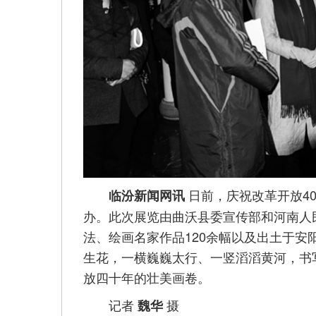
日前，庆祝改革开放4
临汾新闻网讯
办。此次展览由曲沃县委宣传部和河南人
法、绘画名家作品120余幅以及出土于
生花，一横巍巍太行、一竖滔滔黄河，书
放四十年的壮美画卷。
记者
摄
魏华