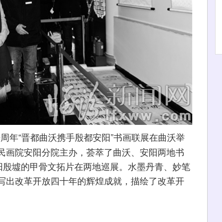
0周年“晋都曲沃携手殷都安阳”书画联展在曲沃举
民画院安阳分院主办，荟萃了曲沃、安阳两地书
安阳殷墟的甲骨文拓片在两地巡展。水墨丹青、妙笔
写出改革开放四十年的辉煌成就，描绘了改革开