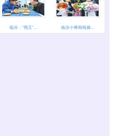
临汾：“尧王”...
临汾小将啦啦操...