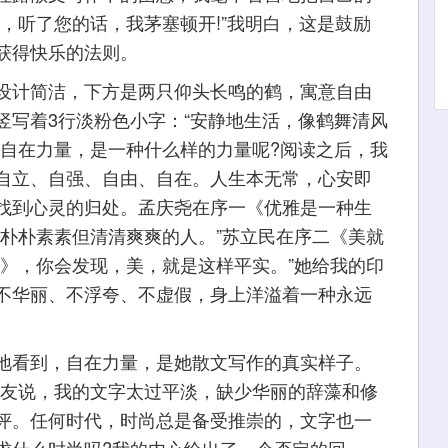
，听了您的话，我茅塞顿开!”我明白，这是鼓励
获得快乐的法则。
计简洁，下方是两只仰头长鸣的鹤，寓意自由
竖写着3行淡粉色小字：“安静地生活，像鹤舞清风
，自在力量，是一种什么样的力量呢?阅读之后，我
自立、自强、自由、自在。人生本无常，心安即
找到心灵的归处。孟庆尧在序一《优雅是一种生
是朴朴素素但清清爽爽的人。”苏立民在序二《美就
风》，你会发现，美，就是这样平实。”她给我的印
不华丽、不浮夸、不虚假，身上洋溢着一种永远
看到，自在力量，是她散文写作的真实样子。
朋友说，我的文字太过平淡，缺少华丽的辞藻和修
评。任何时代，时尚总是备受推崇的，文字也一