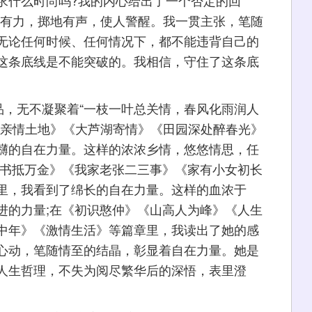
求什么时尚吗?我的内心给出了一个否定的回
锵有力，掷地有声，使人警醒。我一贯主张，笔随
无论任何时候、任何情况下，都不能违背自己的
这条底线是不能突破的。我相信，守住了这条底
，无不凝聚着“一枝一叶总关情，春风化雨润人
《亲情土地》《大芦湖寄情》《田园深处醉春光》
礴的自在力量。这样的浓浓乡情，悠悠情思，任
家书抵万金》《我家老张二三事》《家有小女初长
里，我看到了绵长的自在力量。这样的血浓于
进的力量;在《初识憨仲》《山高人为峰》《人生
中年》《激情生活》等篇章里，我读出了她的感
心动，笔随情至的结晶，彰显着自在力量。她是
人生哲理，不失为阅尽繁华后的深悟，表里澄