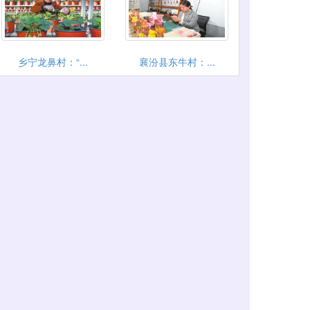
乡宁龙鼻村：“...
襄汾县东牛村：...