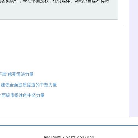
的各类稿件，未经书面授权，任何媒体、网站或自媒不得转
距离”感受司法力量
着力建强全面提质提速的中坚力量
全面提质提速的中坚力量
网站运营：
0357-2031989