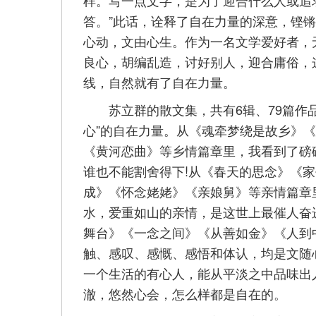
样。写一点文字，是为了迎合什么人或追
答。”此话，诠释了自在力量的深意，铿
心动，文由心生。作为一名文学爱好者，
良心，胡编乱造，讨好别人，迎合庸俗，
线，自然就有了自在力量。
苏立群的散文集，共有6辑、79篇作品
心”的自在力量。从《魂牵梦绕是故乡》
《黄河恋曲》等乡情篇章里，我看到了磅
谁也不能割舍得下!从《春天的思念》《
成》《怀念姥姥》《亲娘舅》等亲情篇章
水，爱重如山的亲情，是这世上最催人奋
舞台》《一念之间》《从善如金》《人到
触、感叹、感慨、感悟和体认，均是文随
一个生活的有心人，能从平淡之中品味出
澈，悠然心会，怎么样都是自在的。