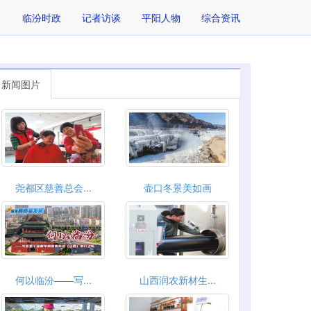
临汾时政
记者访谈
平阳人物
综合资讯
新闻图片
尧都区慈善总会...
壶口冬景美如画
何以临汾——写...
山西润农新材生...