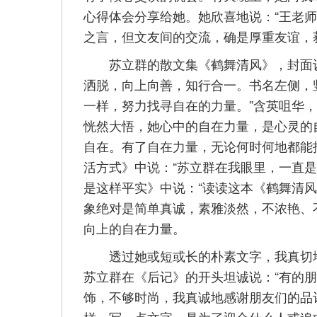
心得体会分享给她。她欣喜地说：“王老师
之言，但文友间的交流，确是厚重友谊，
苏立群的散文集《鹤舞清风》，封面设
洒脱，向上向善，知行合一。书名左侧，
一样，努力找寻自在的力量。”含英咀华
恍然大悟，她心中的自在力量，是心灵的
自在。有了自在力量，无论何时何地都能
活方式》中说：“苏立群在我眼里，一直
是这样平实》中说：“读读这本《鹤舞清
象绝对是简单真诚，素雅淡然，不浓艳、
向上的自在力量。
透过她或短或长的朴素文字，我真切地
苏立群在《后记》的开头坦诚说：“有的
饰，不够时尚，我真诚地感谢朋友们的品