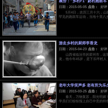
襄汾：“乡村F1” 尉村跑鼓车
日期：2015-05-05
点击：
好评
5月4日，农历三月十六，
罕见的跑鼓车运动，当地十里八乡的
游走乡村的厨师李香龙
日期：2015-04-23
点击：
好评
山西省临汾市的霍州市，这
龙，他今年45岁，是下乐坪村人，
老年大学笑声多 老有所为乐
日期：2015-03-25
点击：
好评
春天，万物复苏，阳光明媚
学员们们纷纷报上自己中意的特色班