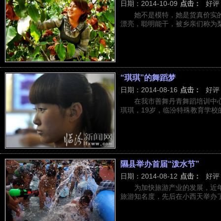
日期：2014-10-09
点击：
好评
她不是模特，她是货真价实
漂亮，聪明能干，被乡亲们称为梨园
“琪琪”的舞蹈梦
日期：2014-08-16
点击：
好评
在我市善舞丹青舞蹈培训中
琪琪，19岁，临汾特殊教育学校的
隰县举办首届“泼水节”
日期：2014-08-12
点击：
好评
为加快旅游产业的发展，近
旅游知名度，先后在小西天举办了庙