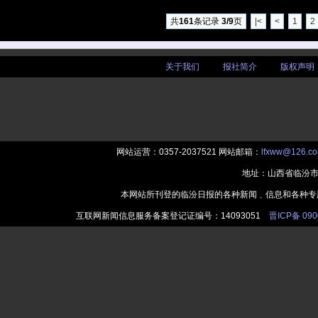
共
161
条记录
3/9
页
|<
<
1
2
关于我们
|
报社简介
|
版权声明
网站运营：0357-2037521 网站邮箱：
lfxww@126.c
地址：山西省临汾市
本网站所刊登的临汾日报的各种新闻﹑信息和各种专
互联网新闻信息服务备案登记证编号：14093051
晋ICP备 090