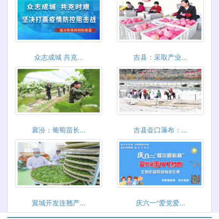
众志成城 共克...
吉县：采取产业...
襄汾：葡萄苗长...
吉县壶口瀑布：...
翼城开发连翘产...
庆六一“爱党爱...