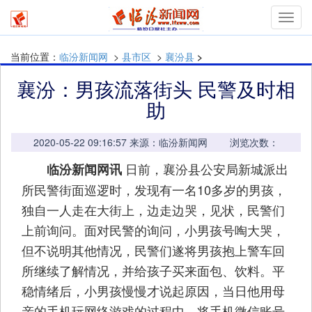
mymn
当前位置：
临汾新闻网
>
县市区
>
襄汾县
>
襄汾：男孩流落街头 民警及时相
助
2020-05-22 09:16:57 来源：临汾新闻网 浏览次数：
日前，襄汾县公安局新城派出
临汾新闻网讯
所民警街面巡逻时，发现有一名10多岁的男孩，
独自一人走在大街上，边走边哭，见状，民警们
上前询问。面对民警的询问，小男孩号啕大哭，
但不说明其他情况，民警们遂将男孩抱上警车回
所继续了解情况，并给孩子买来面包、饮料。平
稳情绪后，小男孩慢慢才说起原因，当日他用母
亲的手机玩网络游戏的过程中，将手机微信账号