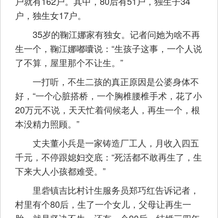
户就有162户。其中，80后有51户，独生子34
户，独生女17户。
35岁的鞠江娜家有独女。记者问她为啥不再
生一个，鞠江娜嘟囔说：“生孩子这事，一个人说
了不算，屋里那个不让生。”
一打听，不生二孩的真正原因是公婆身体不
好，“一个心脏搭桥，一个胸椎腰椎手术，花了小
20万元不说，天天忙着伺候老人，再生一个，根
本没精力照顾。”
丈夫董小兵是一家铸造厂工人，月收入四五
千元，不停跟媳妇交底：“死活都不敢再生了，生
下来大人小孩都难受。”
里砦镇吉比村计生服务员郑巧红告诉记者，
村里有个80后，生了一个女儿，父母让再生一