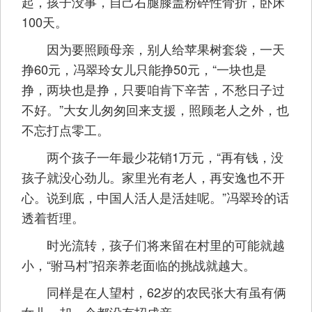
起，孩子没事，自己右腿膝盖粉碎性骨折，卧床
100天。
因为要照顾母亲，别人给苹果树套袋，一天
挣60元，冯翠玲女儿只能挣50元，“一块也是
挣，两块也是挣，只要咱肯下辛苦，不愁日子过
不好。”大女儿匆匆回来支援，照顾老人之外，也
不忘打点零工。
两个孩子一年最少花销1万元，“再有钱，没
孩子就没心劲儿。家里光有老人，再安逸也不开
心。说到底，中国人活人是活娃呢。”冯翠玲的话
透着哲理。
时光流转，孩子们将来留在村里的可能就越
小，“驸马村”招亲养老面临的挑战就越大。
同样是在人望村，62岁的农民张大有虽有俩