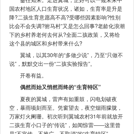
国农村地区人口生育状况，诸如，生育率是升是
降?二孩生育意愿高不高?受哪些因素影响?性别
比会不会失调?驸马村”又是怎么回事?老龄化浪潮
下的乡村养老何去何从?全面二孩政策，又将给
这个县的城区和乡村带来什么?
翼城，以其30年的“多做少说”，乃至“只做不
说”，默默交出一份“二孩实验报告”。
开卷有益。
偶然而始又悄然而终的“生育特区”
夏夜的翼城，雷声有如重鼓，闪电划破夜
空，暴雨顷刻而至。凭窗望去，夜空烟雨朦胧，
万家灯火阑珊。初次听到翼城农村31年前就放开
二孩生育小口子的“传说”，如闻惊雷——这里曾
是“不宣传、不推广、不取消”的“生育特区”。