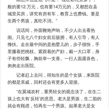
般的要12.万元，也有要14万元的，又都想在县
城里买房，讲究有房有车，教育上也费钱。要是
生两个男孩，真吃不消。”
说话间，外面鞭炮声响，不少人出去看热
闹。只见七八个妇女前后簇拥，有人引导，有人
搀扶。走在最中间的是抱婴儿的，步子很快，手
里攥着把桃枝。紧跟着的产妇，戴一大口罩，身
子有些轻飘，胸前举一支香。一行人面露喜色，
匆匆走出医院。
记者赶上去问，得知生的是个女孩，来医院
的都是亲戚，回村还会有更多人迎接。
“在翼城农村，重男轻女的观念淡了，在生二
孩上也大有‘反转’的意思。老大是男孩，生二胎的
就会有顾虑，怕再生一个男孩。如果老大是女