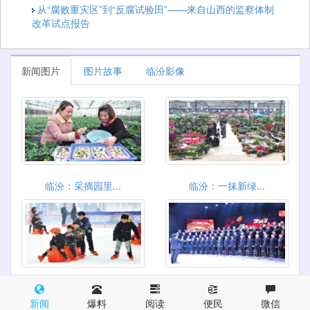
从“腐败重灾区”到“反腐试验田”——来自山西的监察体制
改革试点报告
新闻图片
图片故事
临汾影像
临汾：采摘园里...
临汾：一抹新绿...
临汾冰世界乐园...
临汾经济开发区...
新闻
爆料
阅读
便民
微信