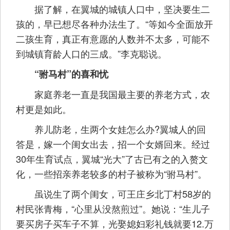
据了解，在翼城的城镇人口中，坚决要生二
孩的，早已想尽各种办法生了。“等如今全面放开
二孩生育，真正有意愿的人数并不太多，可能不
到城镇育龄人口的三成。”李克聪说。
“驸马村”的喜和忧
家庭养老一直是我国最主要的养老方式，农
村更是如此。
养儿防老，生两个女娃怎么办?翼城人的回
答是，嫁一个闺女出去，招一个女婿回来。经过
30年生育试点，翼城“光大”了古已有之的入赘文
化，一些招亲养老较多的村子被称为“驸马村”。
虽说生了两个闺女，可王庄乡北丁村58岁的
村民张青梅，“心里从没熬煎过”。她说：“生儿子
要买房子买车子不算，光娶媳妇彩礼钱就要12.万