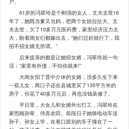
户。
61岁的冯翠玲是个刚强的女人，丈夫去世16
年了，她既当爹又当妈，把两个女娃拉扯大。丈
夫去世，欠了10多万元医药费，家里经济压力太
大，盼着闺女们都嫁出去，“她们过好就行了，我
招不招女婿无所谓。”
后来提亲的都是让她招女婿，冯翠玲就一句
话：“家里有外债，不怕你就来!”
大闺女招了晋中介休的女婿，没多久生下来
一双儿女，两口子还在县城里买了135平方米的
房子，但花了40多万元后，再也没钱装修了。
平日里，大女儿和女婿外出打工，冯翠玲在
家照顾孙辈、侍弄农田。前段日子她骑电动车送
孙子、孙女上学，在巷口跟别的车子撞在了一