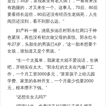
是过了35岁，发现家里有老人病了，一看将来没
有跑腿的，才又来生一个。这事儿，70后、80后
要看得长远些，90后还没有经历生老病死，人生
阅历还没到，看不到那么远。”
妇产科一侧，浇底乡油庄村郭永红两口子神
色紧张，再也没有初次做父母的喜悦。郭永红今
年27岁，头胎生的男孩已4岁，“这一胎本想要个
女孩，谁知道又是个男孩。”
“生一个太孤单，我家老大就不爱说话，生俩
吧，开销实在太大。”郭永红的丈夫在汽修厂工
作，一个月工资3000多元，“算算孩子上幼儿园
学费、家里的各种开支，一个月最少也要2000
元，根本攒不下钱。”
“还想生女儿吗?”
“国家让生，也养活不起!”两口子摇头摆手。