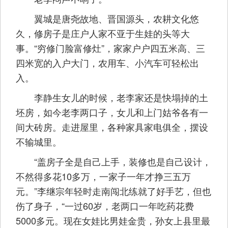
翼城是唐尧故地、晋国源头，农耕文化悠
久，修房子是庄户人家不亚于生娃的头等大
事。“穷修门脸富修灶”，家家户户四五米高、三
四米宽的入户大门，农用车、小汽车可轻松出
入。
李静生女儿的时候，老李家还是快塌掉的土
坯房，如今老李两口子，女儿和上门姑爷各有一
间大砖房。走进屋里，各种家具家电俱全，摆设
不输城里。
“盖房子全是自己上手，装修也是自己设计，
不然得多花10多万，一家子一年才挣三五万
元。”李继宗年轻时走南闯北练就了好手艺，但也
伤了身子，“一过60岁，老两口一年吃药花费
5000多元。现在女娃比男娃金贵，孙女上县里最