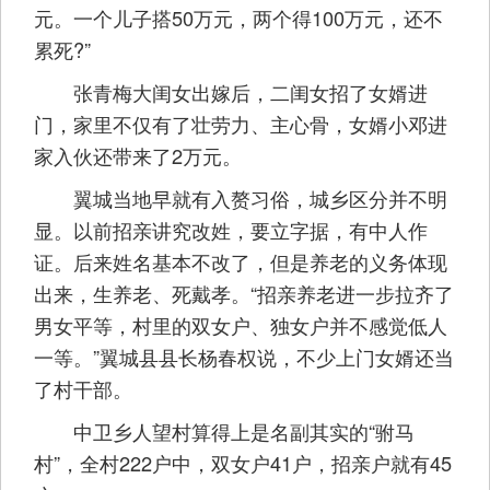
元。一个儿子搭50万元，两个得100万元，还不
累死?”
张青梅大闺女出嫁后，二闺女招了女婿进
门，家里不仅有了壮劳力、主心骨，女婿小邓进
家入伙还带来了2万元。
翼城当地早就有入赘习俗，城乡区分并不明
显。以前招亲讲究改姓，要立字据，有中人作
证。后来姓名基本不改了，但是养老的义务体现
出来，生养老、死戴孝。“招亲养老进一步拉齐了
男女平等，村里的双女户、独女户并不感觉低人
一等。”翼城县县长杨春权说，不少上门女婿还当
了村干部。
中卫乡人望村算得上是名副其实的“驸马
村”，全村222户中，双女户41户，招亲户就有45