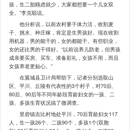
孩，生二胎顾虑就少，大家都想要一个儿女双
全。”李克聪说。
他分析说，以前农村要干体力活，收割麦
子、挑水、种庄稼，肯定是生男孩好。现在收割
用机器，男的能干的，女的都能干。有些职业，
女的还比男的干得好。“以前说养儿防老，但男孩
成亲要买房、买车、准备彩礼，女孩不用，而且
女孩养老更贴心。”
在翼城县卫计局帮助下，记者分别选取山
区、平川、丘陵有代表性的3个村子，对70后、
80后、90后等不同年龄段育龄妇女的一孩、二
孩、多孩生育状况搞了微调查。
里砦镇吉比村地处平川，70后育龄妇女117
人，生一孩26个、二孩90个，多孩1个(双胞