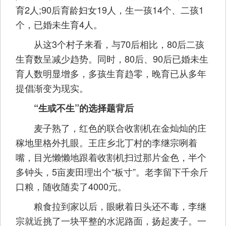
育2人;90后育龄妇女19人，生一孩14个、二孩1
个，已婚未生育4人。
从这3个村子来看，与70后相比，80后二孩
生育数呈减少趋势。同时，80后、90后已婚未生
育人数明显增多，多孩生育趋零，晚育已从多年
提倡渐变为现实。
“生或不生”的选择题背后
麦子熟了，红色的联合收割机在金灿灿的庄
稼地里格外扎眼。王庄乡北丁村的李继宗咧着
嘴，目光懒懒地跟着收割机扫过那片金色，半个
多钟头，5亩麦田理出个“板寸”。老李留下千余斤
口粮，随收随卖了4000元。
粮食拉到家以后，眼瞅着日头还不毒，李继
宗就近挑了一块平整的水泥路面，扬起麦子。一