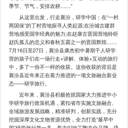
季节、节气，安排农耕……”
从这里出发，行走襄汾，研学中国：在“一村
两国保”的丁村营地探寻人类起源;在汾城古建群
营地感受国学经典的魅力;在赵康古晋国营地聆听
赵氏孤儿的忠义和春秋五霸之一的晋国辉煌……
7月16日至27日，襄汾县康杰初中暑期千人研学
营的孩子们在一场行走+讲解、体验+互动的旅行
中，多了一份不一样的收获。这份收获的背后是
襄汾县近年来正在着力推进的一项文旅融合新业
态——研学旅行。
近年来，襄汾县积极抢抓国家大力推进中小
学研学旅行政策机遇，紧扣省市实施文旅融合、
全域旅游发展战略，精准研判，创新实践，充分
挖掘深厚文化文物资源优势，全力打造“最早中
国”研学旅行第一县，着力叫响丁陶文化品牌，撬