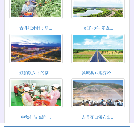
古县张才村：新...
变迁70年 图说...
航拍镜头下的临...
翼城县武池乔泽...
中秋佳节临近 ...
吉县壶口瀑布出...