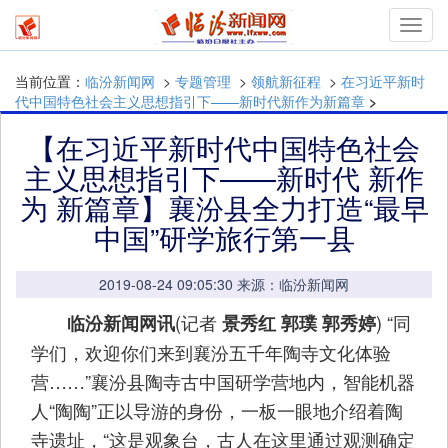
Toggl
navig
当前位置：
临汾新闻网
>
专题管理
>
领航新征程
>
在习近平新时
代中国特色社会主义思想指引下——新时代新作为新篇章
>
【在习近平新时代中国特色社会
主义思想指引下——新时代 新作
为 新篇章】襄汾县全力打造“最早
中国”研学旅行第一县
2019-08-24 09:05:30 来源：临汾新闻网
(记者
) “同
临汾新闻网讯
景秀红 郭璞 郭秀婷
学们，欢迎你们来到襄汾五千年陶寺文化体验
营……”襄汾县陶寺古中国研学营地内，智能机器
人“陶陶”正以导游的身份，一板一眼地介绍着陶
寺遗址，“这是观象台，古人在这里通过观测确定