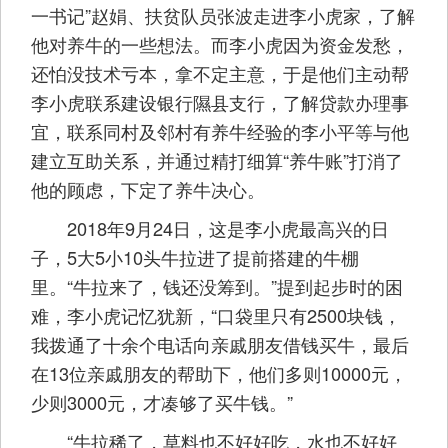
一书记”赵娟、扶贫队员张波走进李小虎家，了解
他对养牛的一些想法。而李小虎因为资金发愁，
还怕没技术亏本，拿不定主意，于是他们主动帮
李小虎联系建设银行隰县支行，了解贷款办理事
宜，联系同村及邻村有养牛经验的李小平等与他
建立互助关系，并通过精打细算“养牛账”打消了
他的顾虑，下定了养牛决心。
2018年9月24日，这是李小虎最高兴的日
子，5大5小10头牛拉进了提前搭建的牛棚
里。“牛拉来了，钱还没筹到。”提到起步时的困
难，李小虎记忆犹新，“口袋里只有2500块钱，
我拨通了十余个电话向亲戚朋友借钱买牛，最后
在13位亲戚朋友的帮助下，他们多则10000元，
少则3000元，才凑够了买牛钱。”
“牛拉稀了，草料也不好好吃，水也不好好