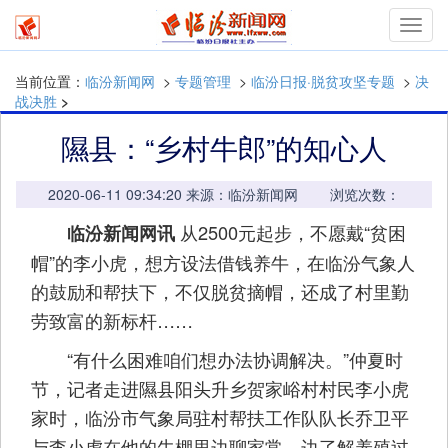
mymn
当前位置：
临汾新闻网
>
专题管理
>
临汾日报·脱贫攻坚专题
>
决
战决胜
>
隰县：“乡村牛郎”的知心人
2020-06-11 09:34:20 来源：临汾新闻网 浏览次数：
从2500元起步，不愿戴“贫困
临汾新闻网讯
帽”的李小虎，想方设法借钱养牛，在临汾气象人
的鼓励和帮扶下，不仅脱贫摘帽，还成了村里勤
劳致富的新标杆……
“有什么困难咱们想办法协调解决。”仲夏时
节，记者走进隰县阳头升乡贺家峪村村民李小虎
家时，临汾市气象局驻村帮扶工作队队长乔卫平
与李小虎在他的牛棚里边聊家常，边了解养殖过