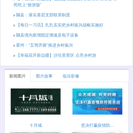
民吃上“旅游饭”
隰县：落实基层支部联系制度
【每日一习话】扎扎实实把乡村振兴战略实施好
隰县境内新增固定测速及电子设备
霍州：“五驾齐驱”推进乡村振兴
【幸福花开新边疆】沙坑变景区 点亮乡村游
新闻图片
图片故事
临汾影像
十月城
坚决打赢疫情防...