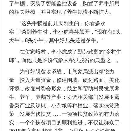
了牛棚，安装了智能监控设备，购置了养牛所用
的相关器械，并且实现了养牛规模不断扩大。
“这头牛犊是前几天刚生的，你看多欢
实！”谈到养牛时，李小虎喜笑颜开，“现在有9头
大牛，8头小牛，其中好几头还是孕牛。”
在贺家峪村，李小虎成了勤劳致富的“乡村牛
郎”，而他只是临汾气象人帮扶脱贫的典型之一。
为打好脱贫攻坚战，市气象局派出精锐力
量，投入大量资金，修建围墙、硬化路面、美化
环境，改变村委会形象；鼓励和帮助村民发展养
牛、养羊、养鹅等产业；协调相关部门发展玉露
香梨产业及辣椒、小杂粮等种植业；落实扶贫政
策，发展光伏扶贫……一项项扶贫政策的有力落
实，一个个扶贫项目的顺利推进，不仅让群众于
2018年底实现整体脱贫，而且留下了临汾气象