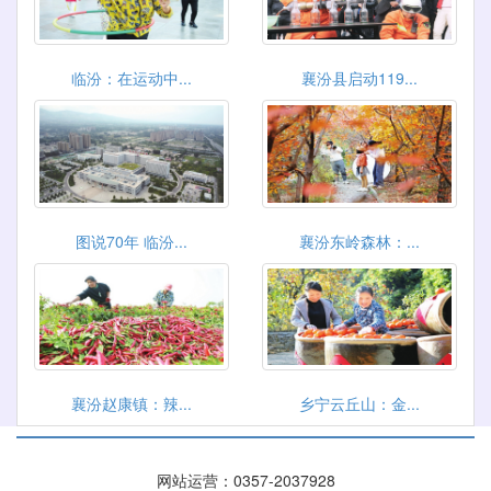
临汾：在运动中...
襄汾县启动119...
图说70年 临汾...
襄汾东岭森林：...
襄汾赵康镇：辣...
乡宁云丘山：金...
网站运营：0357-2037928