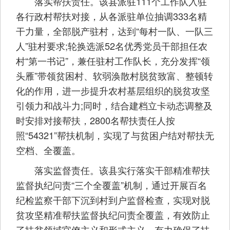
落实帮扶责任。该县派驻111个工作队入驻
各行政村帮扶对接，从各派驻单位抽调333名精
干力量，全部脱产驻村，达到“每村一队、一队三
人”驻村要求;轮换选派52名优秀党员干部担任农
村“第一书记”，兼任驻村工作队长，充分发挥“领
头雁”带领贫困村、软弱涣散村脱贫致富、整顿转
化的作用，进一步提升农村基层组织的脱贫攻坚
引领力和战斗力;同时，结合建档立卡动态调整及
时安排对接帮扶，2800名帮扶责任人按
照“54321”帮扶机制，实现了与贫困户结对帮扶无
空档、全覆盖。
落实监督责任。该县实行落实干部精准帮扶
监督执纪问责“三个全覆盖”机制，通过开展百名
纪检监察干部下沉到村到户监督检查，实现对脱
贫攻坚精准帮扶监督执纪问责全覆盖，有效防止
了扶贫领域官僚主义和形式主义，有力确保了扶