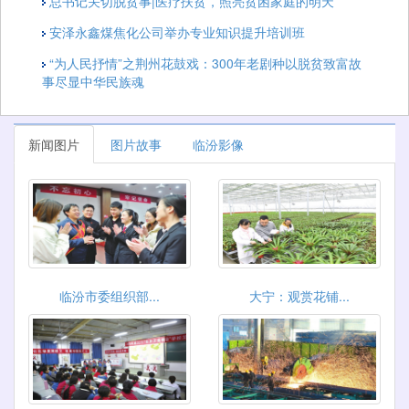
总书记关切脱贫事|医疗扶贫，照亮贫困家庭的明天
安泽永鑫煤焦化公司举办专业知识提升培训班
“为人民抒情”之荆州花鼓戏：300年老剧种以脱贫致富故
事尽显中华民族魂
新闻图片
图片故事
临汾影像
临汾市委组织部...
大宁：观赏花铺...