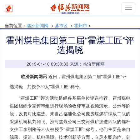
Toggl
navig
当前位置：
临汾新闻网
>
县市区
>
霍州市
>
霍州煤电集团第二届“霍煤工匠”评
选揭晓
2019-01-10 09:39:33 来源：临汾新闻网
临汾新闻网讯
近日，霍州煤电集团第二届“霍煤工匠”评
选揭晓，共授予20人“霍煤工匠”称号。
“霍煤工匠”评选活动是经各基层单位评选推荐、霍州煤电
集团组织专家评审组进行现场验收评审及视频演示、公示等阶
段，反复对比遴选。来自吕临能化公司庞庞塔煤矿综放二队的
采煤机司机刘雄飞、汾河焦煤公司三交河煤矿掘进四队的锚杆
支护工李刚刚等20人被授予“霍煤工匠”称号，他们主要是来自
综采、掘进、机电保障、技术创新等方面，立足本职岗位、刻