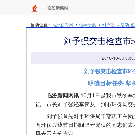
临汾新闻网
当前位置：
临汾新闻网
>
领导专集
>
刘予强
>
活动报
刘予强突击检查市
2018-10-09 
刘予强突击检查市环
明确目标任务 坚
10月1日是我市秋冬
临汾新闻网讯
记、市长刘予强轻车简从，到市环保局突
刘予强首先对市环保局干部职工在岗履
向环保战线节日期间坚守岗位的同志们表
风表示充分肯定。