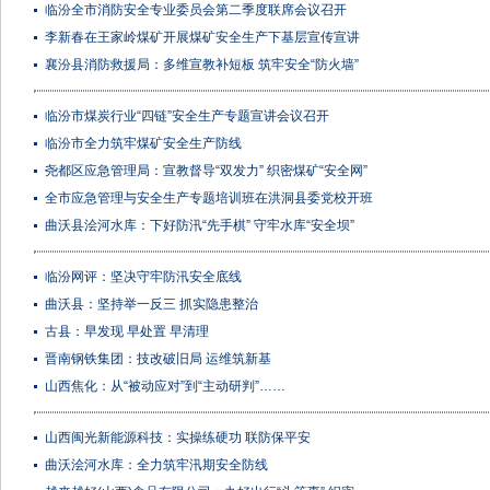
临汾全市消防安全专业委员会第二季度联席会议召开
李新春在王家岭煤矿开展煤矿安全生产下基层宣传宣讲
襄汾县消防救援局：多维宣教补短板 筑牢安全“防火墙”
临汾市煤炭行业“四链”安全生产专题宣讲会议召开
临汾市全力筑牢煤矿安全生产防线
尧都区应急管理局：宣教督导“双发力” 织密煤矿“安全网”
全市应急管理与安全生产专题培训班在洪洞县委党校开班
曲沃县浍河水库：下好防汛“先手棋” 守牢水库“安全坝”
临汾网评：坚决守牢防汛安全底线
曲沃县：坚持举一反三 抓实隐患整治
古县：早发现 早处置 早清理
晋南钢铁集团：技改破旧局 运维筑新基
山西焦化：从“被动应对”到“主动研判”……
山西闽光新能源科技：实操练硬功 联防保平安
曲沃浍河水库：全力筑牢汛期安全防线