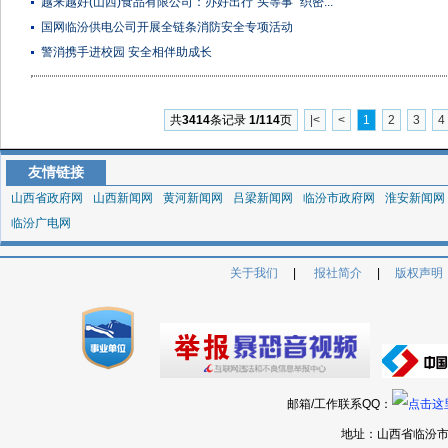
越来越好(山西)食品有限公司：办好出行“头等事” 织密...
国网临汾供电公司开展全链条消防安全专项活动
警消携手进校园 安全相伴助成长
共
3414
条记录
1/114
页
|<
<
1
2
3
4
友情链接
山西省政府网
山西新闻网
黄河新闻网
吕梁新闻网
临汾市政府网
淮安新闻网
临汾广电网
关于我们
|
报社简介
|
版权声明
邮箱/工作联系QQ：
地址：山西省临汾市