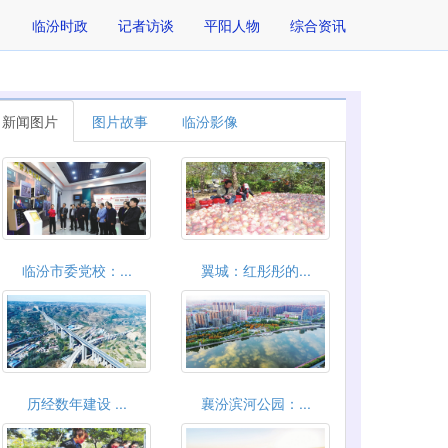
临汾时政
记者访谈
平阳人物
综合资讯
新闻图片
图片故事
临汾影像
临汾市委党校：...
翼城：红彤彤的...
历经数年建设 ...
襄汾滨河公园：...