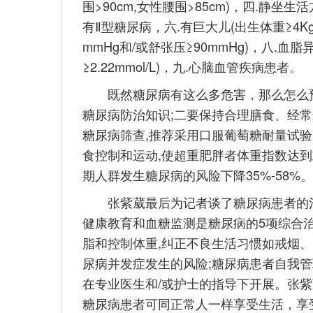
围>90cm,女性腰围>85cm)，四.静坐
有Ⅱ型糖尿病，六.有巨大儿(出生体重≥4K
mmHg和/或舒张压≥90mmHg)，八.血脂
≥2.22mmol/L)，九.心脑血管疾病患者。
既然糖尿病有这么多危害，那么怎么预
糖尿病防治知识;二要保持合理膳食、经常
糖尿病筛查,推荐采用口服葡萄糖耐量试验(
食控制和运动,使超重肥胖者体重指数达到或
期人群发生糖尿病的风险下降35%-58%。
张紫葳最后为记者谈了糖尿病患者的治
健康教育和血糖监测是糖尿病的5项综合
脂和控制体重,纠正不良生活习惯如戒烟、
尿病并发症发生的风险;糖尿病患者自我管
在专业医生和/或护士的指导下开展。张紫
糖尿病患者可同正常人一样享受生活，享