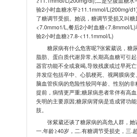
≥11.1mmol/L(200mg/dl);二是空腹血糖
验2小时血糖水平≥11.1mmol/L(200
了糖调节受损。她说，糖调节受损又叫糖尿病
<7.0mmo1/L,餐后2小时血糖<7.8mmol
验2小时血糖≥7.8-<11.1mmol/L)
糖尿病有什么危害呢?张紫葳说，糖尿
脂肪、蛋白质代谢异常,长期高血糖可引起
器官功能不全或衰竭,导致残废或过早死
并发症包括卒中、心肌梗死、视网膜病变
脑血管疾病的危险性较同年龄、性别的非糖
提前，病情更严重;糖尿病患者常伴有高血
失明的主要原因;糖尿病肾病是造成肾功能
肢。
张紫葳还谈了糖尿病的高危人群，她说
一.年龄≥40岁，二.有糖调节受损史，三.