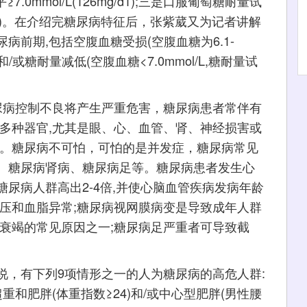
水平≥7.0mmol/L(126mg/d1);三是口服葡萄糖耐量试
mg/d1)。在介绍完糖尿病特征后，张紫葳又为记者讲解
前期,包括空腹血糖受损(空腹血糖为6.1-
/L)和/或糖耐量减低(空腹血糖<7.0mmol/L,糖耐量试
病控制不良将产生严重危害，糖尿病患者常伴有
多种器官,尤其是眼、心、血管、肾、神经损害或
亡。糖尿病不可怕，可怕的是并发症，糖尿病常见
、糖尿病肾病、糖尿病足等。糖尿病患者发生心
尿病人群高出2-4倍,并使心脑血管疾病发病年龄
压和血脂异常;糖尿病视网膜病变是导致成年人群
衰竭的常见原因之一;糖尿病足严重者可导致截
，有下列9项情形之一的人为糖尿病的高危人群:
超重和肥胖(体重指数≥24)和/或中心型肥胖(男性腰