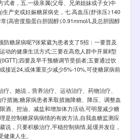
生活方式者，五.一级亲属(父母、兄弟姐妹或子女)中
g)生产史或妊娠糖尿病史，七.高血压(舒张压≥140
异常(高密度脂蛋白胆固醇≤0.91mmol/L及总胆固醇
防糖尿病呢?张紫葳为患者支了5招：一要普及
运动的健康生活方式;三要在高危人群中开展Ⅱ型
0GTT);四要及早干预糖调节受损者;五要通过饮
接近24,或体重至少减少5%-10%,可使糖尿病前
疗。她说，营养治疗、运动治疗、药物治疗、
治疗措施;糖尿病患者釆取措施降糖、降压、调整血
限酒、控油、减盐和增加体力活动,可明显减少糖
理是控制糖尿病病情的有效方法,自我血糖监测应
葳说，只要积极治疗,平稳控制病情,延缓并发症，
受健康人生。