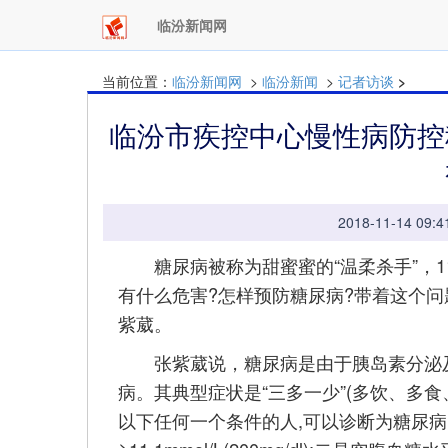
临汾新闻网
当前位置：
临汾新闻网
>
临汾新闻
>
记者访谈
>
临汾市疾控中心慢性病防控
2018-11-14 
糖尿病被称为甜蜜蜜的“温柔杀手”，11
有什么危害?怎样预防糖尿病?带着这个
紫葳。
张紫葳说，糖尿病是由于胰岛素分泌及(
病。其典型症状是“三多一少”(多饮、多
以下任何一个条件的人,可以诊断为糖尿病