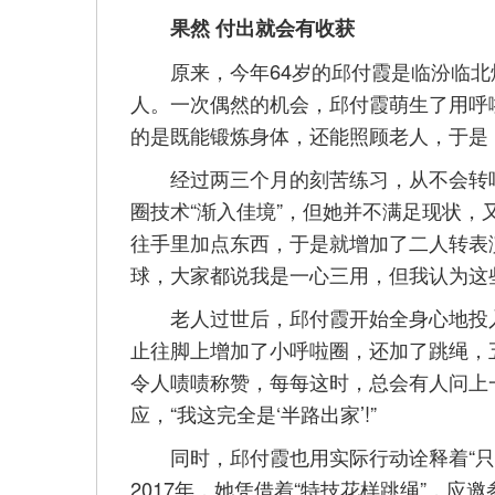
果然 付出就会有收获
原来，今年64岁的邱付霞是临汾临北
人。一次偶然的机会，邱付霞萌生了用呼
的是既能锻炼身体，还能照顾老人，于是，
经过两三个月的刻苦练习，从不会转呼
圈技术“渐入佳境”，但她并不满足现状，
往手里加点东西，于是就增加了二人转表
球，大家都说我是一心三用，但我认为这
老人过世后，邱付霞开始全身心地投入
止往脚上增加了小呼啦圈，还加了跳绳，
令人啧啧称赞，每每这时，总会有人问上一
应，“我这完全是‘半路出家’!”
同时，邱付霞也用实际行动诠释着“只要
2017年，她凭借着“特技花样跳绳”，应邀