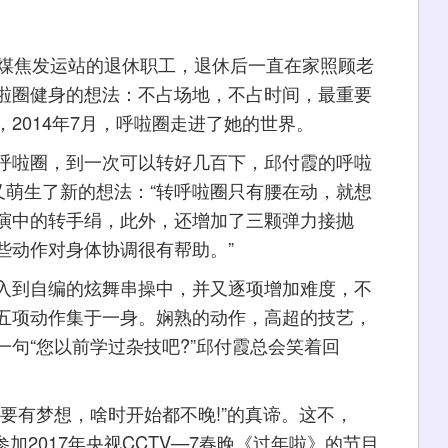
煤焦发运站的退休职工，退休后一直在家照顾老
啦圈健身的想法：不占场地，不占时间，最重要
2014年7月，呼啦圈走进了她的世界。
啦圈，到一次可以转好几百下，邱付霞的呼啦
又萌生了新的想法：“转呼啦圈只有腰在动，就想
演中的转手绢，此外，还增加了三颗弹力接抛
些动作对身体协调很有帮助。”
到自编的炫舞串操中，并又逐项增加难度，不
五项动作集于一身。娴熟的动作，高超的技艺，
句“您以前学过杂技吧?”邱付霞总会笑着回
有梦想，啥时开始都不晚!”的真谛。这不，
参加2017年央视CCTV—7春晚《过年啦》的节目