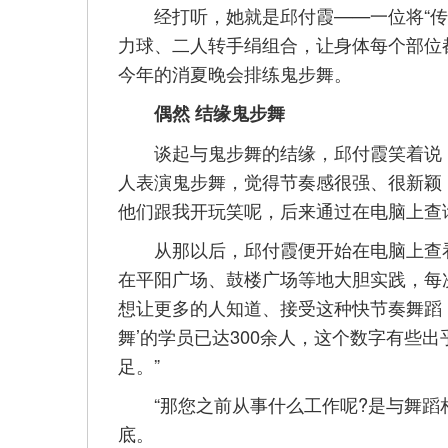
经打听，她就是邱付霞——一位将“传统
力球、二人转手绢组合，让身体每个部位都
今年的消夏晚会排练鬼步舞。
偶然 结缘鬼步舞
谈起与鬼步舞的结缘，邱付霞笑着说：
人表演鬼步舞，觉得节奏感很强、很新颖，
他们跟我开玩笑呢，后来通过在电脑上查
从那以后，邱付霞便开始在电脑上查看有
在平阳广场、鼓楼广场等地大胆实践，每
想让更多的人知道、接受这种快节奏舞蹈
舞’的学员已达300余人，这个数字有些
足。”
“那您之前从事什么工作呢?是与舞蹈相
底。