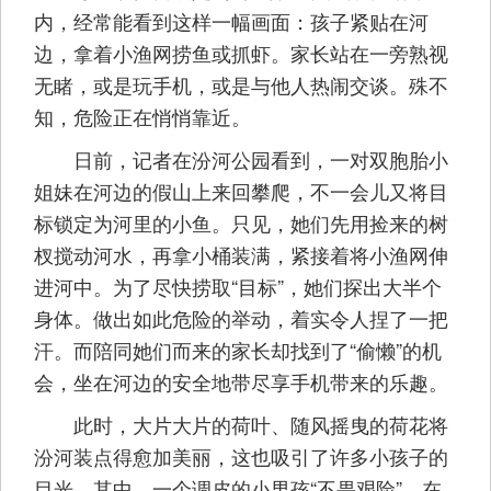
内，经常能看到这样一幅画面：孩子紧贴在河
边，拿着小渔网捞鱼或抓虾。家长站在一旁熟视
无睹，或是玩手机，或是与他人热闹交谈。殊不
知，危险正在悄悄靠近。
日前，记者在汾河公园看到，一对双胞胎小
姐妹在河边的假山上来回攀爬，不一会儿又将目
标锁定为河里的小鱼。只见，她们先用捡来的树
杈搅动河水，再拿小桶装满，紧接着将小渔网伸
进河中。为了尽快捞取“目标”，她们探出大半个
身体。做出如此危险的举动，着实令人捏了一把
汗。而陪同她们而来的家长却找到了“偷懒”的机
会，坐在河边的安全地带尽享手机带来的乐趣。
此时，大片大片的荷叶、随风摇曳的荷花将
汾河装点得愈加美丽，这也吸引了许多小孩子的
目光。其中，一个调皮的小男孩“不畏艰险”，在