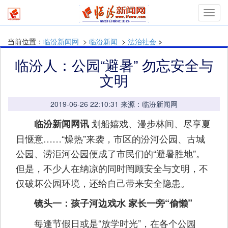
Toggl
navig
当前位置：
临汾新闻网
>
临汾新闻
>
法治社会
>
临汾人：公园“避暑” 勿忘安全与
文明
2019-06-26 22:10:31 来源：临汾新闻网
划船嬉戏、漫步林间、尽享夏
临汾新闻网讯
日惬意……“燥热”来袭，市区的汾河公园、古城
公园、涝洰河公园便成了市民们的“避暑胜地”。
但是，不少人在纳凉的同时罔顾安全与文明，不
仅破坏公园环境，还给自己带来安全隐患。
镜头一：孩子河边戏水 家长一旁“偷懒”
每逢节假日或是“放学时光”，在各个公园