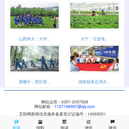
山西师大：大学...
大宁：引进项...
晨曦中，景区里...
国家税务总局古...
网站运营：0357-2037928
网站邮箱：
1127198597@qq.com
互联网新闻信息服务备案登记证编号：14093051
晋ICP备 09004084号
晋公网安备 14100002000116号
新闻
报料
阅读
便民
微信