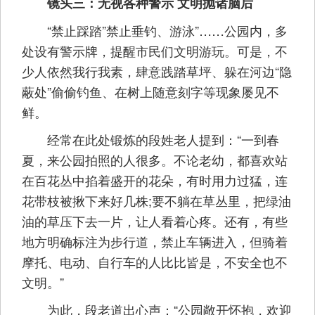
镜头三：无视各种警示 文明抛诸脑后
“禁止踩踏”禁止垂钓、游泳”……公园内，多
处设有警示牌，提醒市民们文明游玩。可是，不
少人依然我行我素，肆意践踏草坪、躲在河边“隐
蔽处”偷偷钓鱼、在树上随意刻字等现象屡见不
鲜。
经常在此处锻炼的段姓老人提到：“一到春
夏，来公园拍照的人很多。不论老幼，都喜欢站
在百花丛中掐着盛开的花朵，有时用力过猛，连
花带枝被揪下来好几株;要不躺在草丛里，把绿油
油的草压下去一片，让人看着心疼。还有，有些
地方明确标注为步行道，禁止车辆进入，但骑着
摩托、电动、自行车的人比比皆是，不安全也不
文明。”
为此，段老道出心声：“公园敞开怀抱，欢迎