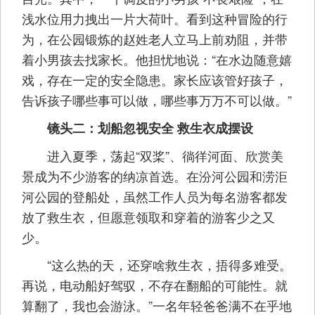
浅水位用力拽出一片大荷叶。看到这种冒险的行
为，在公园锻炼的赵姓老人立马上前劝阻，并带
着小男孩去找家长。他担忧地说：“在水边随意嬉
戏，存在一定的安全隐患。家长应该管好孩子，
告诉孩子哪些事可以做，哪些事万万不可以做。”
镜头二：划船忽视安全 救生衣成摆设
进入夏季，荡起“双桨”、徜徉河面、欣赏美
景成为不少游客的纳凉首选。在汾河公园和涝洰
河公园的登船处，虽然工作人员为每名游客都发
放了救生衣，但愿意领取和穿着的游客少之又
少。
“这么热的天，还穿啥救生衣，捂得多难受。
再说，电动船好驾驭，不存在翻船的可能性。就
算翻了，我也会游泳。”一名年轻爸爸满不在乎地