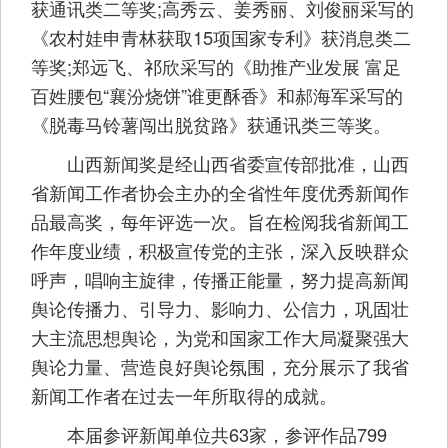
获通讯类二等奖;高秀云、姜秀丽、刘俊丽采写的
《农村娃申青林获取15项国家专利》获消息类二
等奖;郑远飞、祁欣采写的《助推产业发展 富足
百姓腰包“襄汾烧饼”谁更酥香》和郝海军采写的
《脱毒马铃薯闯出脱贫路》获通讯类三等奖。
山西新闻奖是经山西省委宣传部批准，山西
省新闻工作者协会主办的全省性年度优秀新闻作
品最高奖，每年评选一次。旨在检阅我省新闻工
作年度业绩，积极宣传党的主张，深入反映群众
呼声，唱响主旋律，传播正能量，努力提高新闻
舆论传播力、引导力、影响力、公信力，巩固壮
大主流思想舆论，为党和国家工作大局凝聚强大
舆论力量、营造良好舆论氛围，充分展示了我省
新闻工作者在过去一年所取得的成就。
本届参评新闻单位共63家，参评作品799